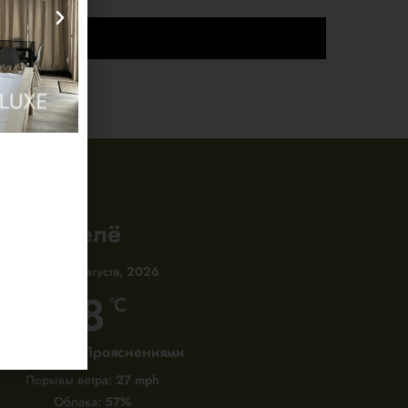
Белё
19:43,
9 августа, 2026
18
°C
Облачно С Прояснениями
Порывы ветра:
27 mph
Облака:
57%