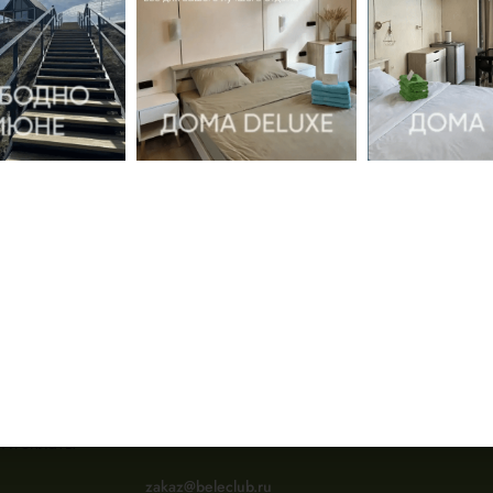
мация
Контакты
Россия, Республика Хакасия,
Ширинский р-н, 65-й км трассы
Новоселово-Шира
+7 (953) 588-95-52
я и оплаты
zakaz@beleclub.ru