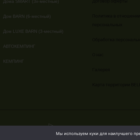
Дома SMART (3х-местные)
Договор оферты
Дом BARN (6-местный)
Политика в отношении
персональных
Дом LUXE BARN (3-местный)
Обработка персональ
АВТОКЕМПИНГ
О нас
КЕМПИНГ
Галерея
Карта территории BE
Мы используем куки для наилучшего пред