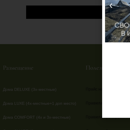
Размещение
Полезная инфор
Дома DELUXE (3х-местные)
Прайс на проживание
Дома LUXE (4х-местные+1 доп место)
Правила пребывания
Дома COMFORT (4х и 3х-местные)
Правила бронировани